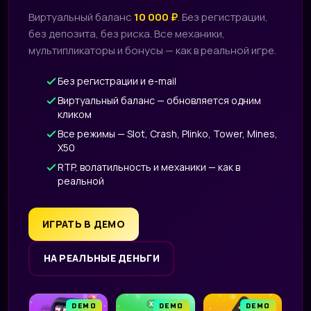
Виртуальный баланс
10 000 ₽
. Без регистрации,
без депозита, без риска. Все механики,
мультипликаторы и бонусы — как в реальной игре.
Без регистрации и e-mail
Виртуальный баланс — обновляется одним
кликом
Все режимы — Slot, Crash, Plinko, Tower, Mines,
X50
RTP, волатильность и механики — как в
реальной
ИГРАТЬ В ДЕМО
НА РЕАЛЬНЫЕ ДЕНЬГИ
DEMO
DEMO
DEMO