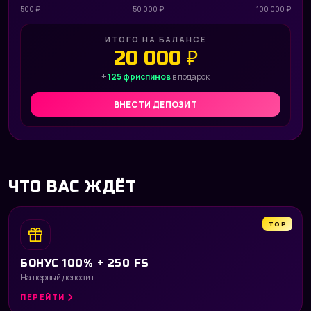
500 ₽
50 000 ₽
100 000 ₽
ИТОГО НА БАЛАНСЕ
20 000 ₽
+
125 фриспинов
в подарок
ВНЕСТИ ДЕПОЗИТ
ЧТО ВАС ЖДЁТ
TOP
БОНУС 100% + 250 FS
На первый депозит
ПЕРЕЙТИ