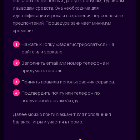
пользователем полный доступ к бонусам, турнирам
и выводам средств. Она необходима для
идентификации игрока и сохранения персональных
предпочтений. Процедура занимает минимум
времени:
Нажать кнопку «Зарегистрироваться» на
сайте или зеркале.
Заполнить email или номер телефона и
придумать пароль.
Принять правила использования сервиса.
Подтвердить почту или телефон по
полученной ссылке/коду.
Далее можно войти в аккаунт для пополнения
баланса, игры и участия в промо.