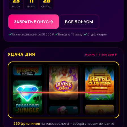
23
11
24
ЧАСОВ
МИНУТ
СЕКУНД
ЗАБРАТЬ БОНУС
ВСЕ БОНУСЫ
Без верификации до 50 000 ₽
Вывод за 15 минут
Crypto + карты
УДАЧА ДНЯ
JACKPOT 7 458 200 ₽
250 фриспинов
на топовые слоты — забери в первом депозите