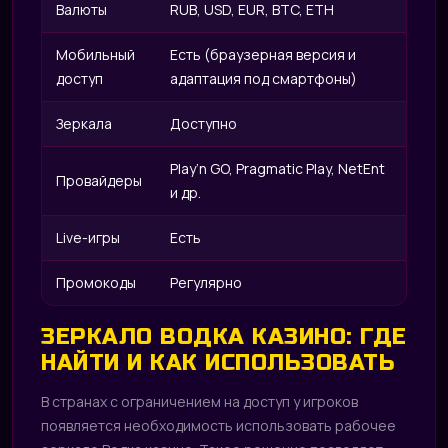
Валюты
RUB, USD, EUR, BTC, ETH
Мобильный
Есть (браузерная версия и
доступ
адаптация под смартфоны)
Зеркала
Доступно
Play’n GO, Pragmatic Play, NetEnt
Провайдеры
и др.
Live-игры
Есть
Промокоды
Регулярно
ЗЕРКАЛО ВОДКА КАЗИНО: ГДЕ
НАЙТИ И КАК ИСПОЛЬЗОВАТЬ
В странах с ограничением на доступ у игроков
появляется необходимость использовать рабочее